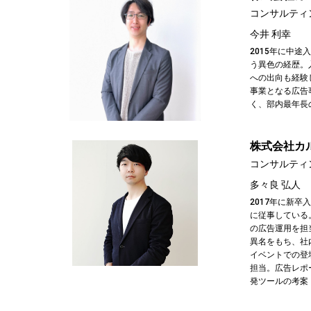
コンサルティ
今井 利幸
2015年に中
う異色の経歴。
への出向も経験
事業となる広告
く、部内最年長
株式会社カ
コンサルティ
多々良 弘人
2017年に新
に従事している
の広告運用を担当
異名をもち、社
イベントでの登
担当。広告レポ
発ツールの考案